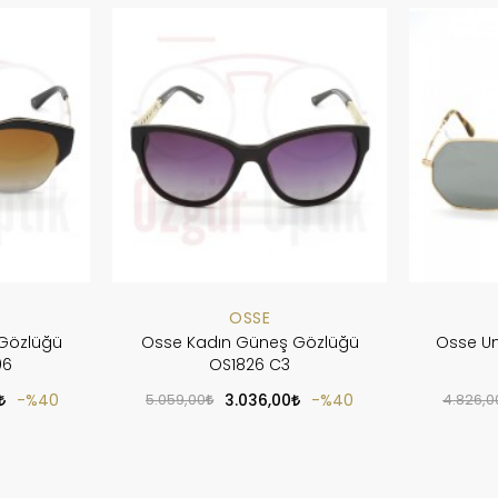
OSSE
Gözlüğü
Osse Kadın Güneş Gözlüğü
Osse Un
06
OS1826 C3
%40
5.059,00
3.036,00
%40
4.826,0