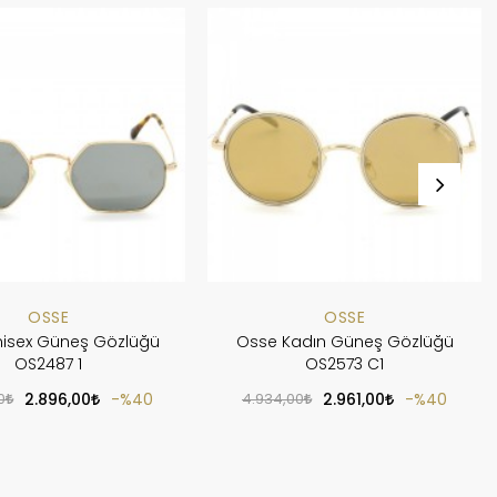
OSSE
OSSE
isex Güneş Gözlüğü
Osse Kadın Güneş Gözlüğü
OS2487 1
OS2573 C1
0
2.896,00
%40
4.934,00
2.961,00
%40