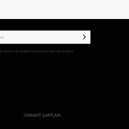
kudum ve elektronik posta almayı kabul
GARANTİ ŞARTLARI