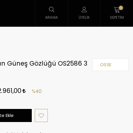
0
ARAMA
ÜYELIK
SEPETIM
ın Güneş Gözlüğü OS2586 3
OSSE
2.961,00
%40
e Ekle