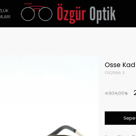
ZLÜK
LARI
Osse Kad
OS2586 3
4.934,00
Sepet