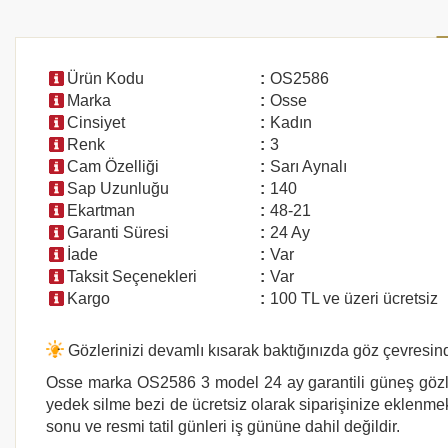
Ürün Kodu
:
OS2586
Marka
:
Osse
Cinsiyet
:
Kadın
Renk
:
3
Cam Özelliği
:
Sarı Aynalı
Sap Uzunluğu
:
140
Ekartman
:
48-21
Garanti Süresi
:
24 Ay
İade
:
Var
Taksit Seçenekleri
:
Var
Kargo
:
100 TL ve üzeri ücretsiz
Gözlerinizi devamlı kısarak baktığınızda göz çevresind
Osse
marka
OS2586 3
model 24 ay garantili güneş gözlü
yedek silme bezi de ücretsiz olarak siparişinize eklenmekt
sonu ve resmi tatil günleri iş gününe dahil değildir.