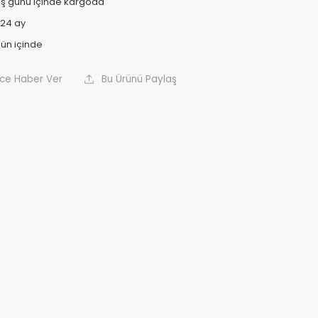
 iş günü içinde kargoda
24 ay
nce Haber Ver
Bu Ürünü Paylaş