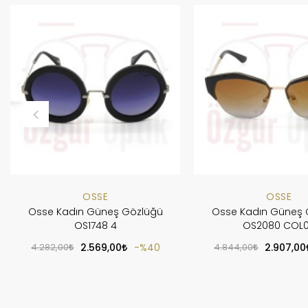
OSSE
OSSE
Osse Kadın Güneş Gözlüğü
Osse Kadın Güneş 
OS1748 4
OS2080 COL
4.282,00
2.569,00
%40
4.844,00
2.907,00