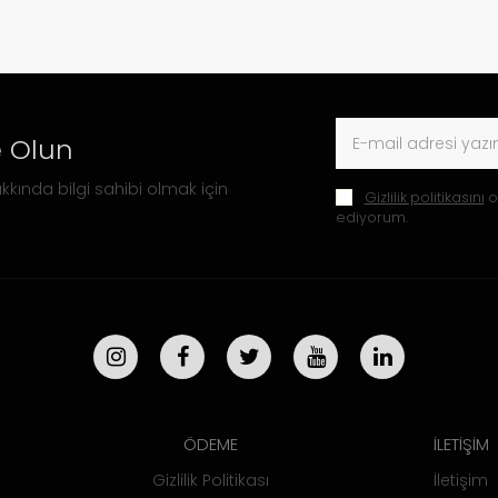
 Olun
kkında bilgi sahibi olmak için
Gizlilik politikasını
o
ediyorum.
ÖDEME
İLETİŞİM
Gizlilik Politikası
İletişim