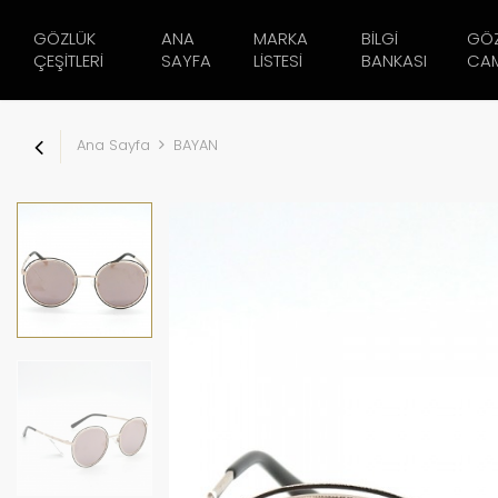
GÖZLÜK
ANA
MARKA
BILGI
GÖ
ÇEŞITLERI
SAYFA
LISTESI
BANKASI
CAM
Ana Sayfa
BAYAN