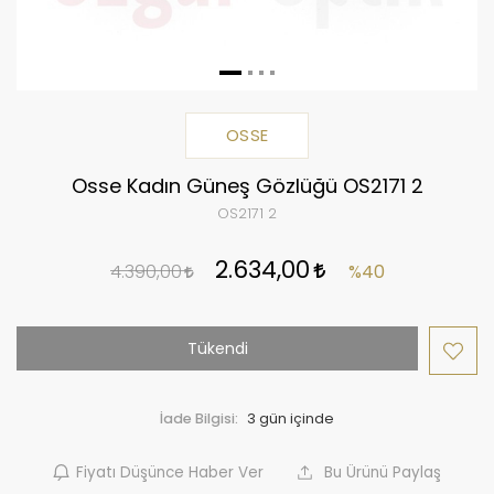
OSSE
Osse Kadın Güneş Gözlüğü OS2171 2
OS2171 2
2.634,00
4.390,00
%40
Tükendi
İade Bilgisi:
Fiyatı Düşünce Haber Ver
Bu Ürünü Paylaş