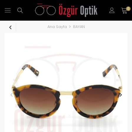
0
Ana Sayfa
BAYAN