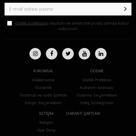
Gizlilik politikasını
okudum ve elektronik posta almayı kabul
ediyorum.
KURUMSAL
ÖDEME
Hakkımızda
Gizlilik Politikası
Güvenlik
Kullanım Kılavuzu
Teslimat ve İade Şartları
Ödeme Seçenekleri
Kargo Seçenekleri
Satış Sözleşmesi
İLETİŞİM
GARANTİ ŞARTLARI
İletişim
Üye Girişi