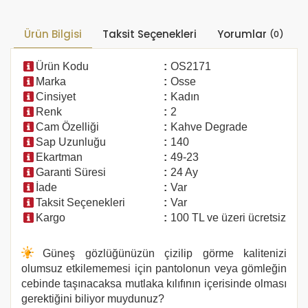
Ürün Bilgisi
Taksit Seçenekleri
Yorumlar
(0)
Ürün Kodu
:
OS2171
Marka
:
Osse
Cinsiyet
:
Kadın
Renk
:
2
Cam Özelliği
:
Kahve Degrade
Sap Uzunluğu
:
140
Ekartman
:
49-23
Garanti Süresi
:
24 Ay
İade
:
Var
Taksit Seçenekleri
:
Var
Kargo
:
100 TL ve üzeri ücretsiz
Güneş gözlüğünüzün çizilip görme kalitenizi
olumsuz etkilememesi için pantolonun veya gömleğin
cebinde taşınacaksa mutlaka kılıfının içerisinde olması
gerektiğini biliyor muydunuz?