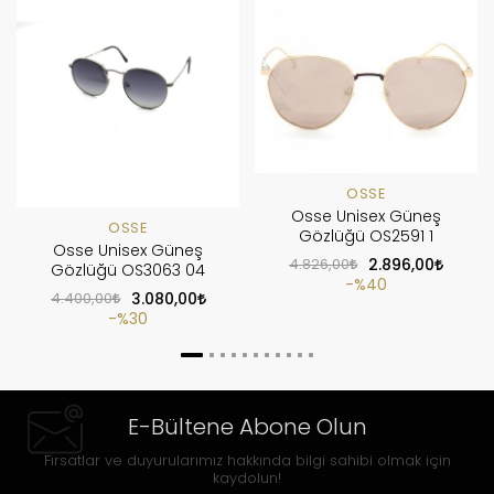
OSSE
Osse Unisex Güneş
OSSE
Gözlüğü OS2591 1
Osse Unisex Güneş
4.826,00
2.896,00
Gözlüğü OS3063 04
%40
4.400,00
3.080,00
%30
E-Bültene Abone Olun
Fırsatlar ve duyurularımız hakkında bilgi sahibi olmak için
kaydolun!