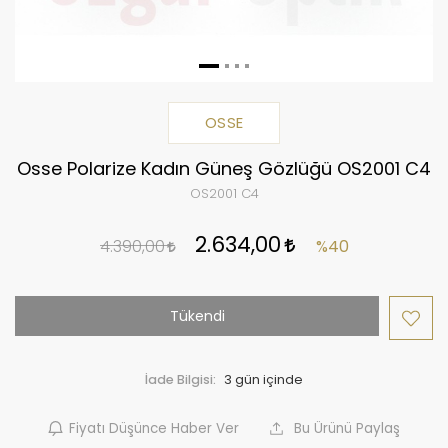
OSSE
Osse Polarize Kadın Güneş Gözlüğü OS2001 C4
OS2001 C4
2.634,00
4.390,00
%40
Tükendi
İade Bilgisi:
Fiyatı Düşünce Haber Ver
Bu Ürünü Paylaş