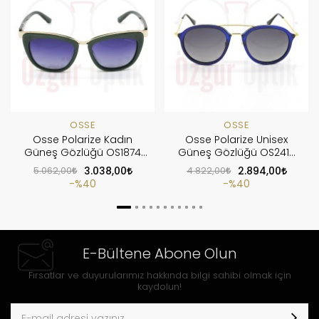
OSSE
OSSE
Osse Polarize Kadın
Osse Polarize Unisex
Güneş Gözlüğü OS1874
Güneş Gözlüğü OS2415
COL03
COL09
5.062,00
3.038,00
4.822,00
2.894,00
%40
%40
E-Bültene Abone Olun
Fırsatlar ve duyurularımız hakkında bilgi sahibi olmak için
kaydolun!