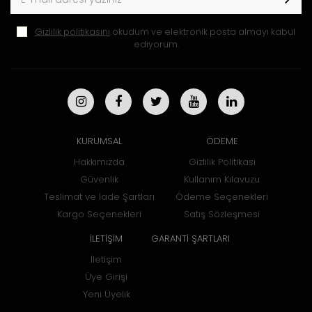
Gizlilik politikasını
okudum ve elektronik posta almayı kabul
ediyorum.
KURUMSAL
ÖDEME
Hakkımızda
Gizlilik Politikası
Güvenlik
Kullanım Kılavuzu
Teslimat ve İade Şartları
Ödeme Seçenekleri
Kargo Seçenekleri
Satış Sözleşmesi
İLETİŞİM
GARANTİ ŞARTLARI
İletişim
Üye Girişi
Yeni Üyelik