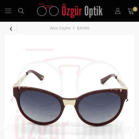
0
Ana Sayfa
BAYAN