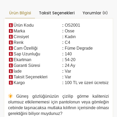
Ürün Bilgisi
Taksit Seçenekleri
Yorumlar
(0)
Ürün Kodu
:
OS2001
Marka
:
Osse
Cinsiyet
:
Kadın
Renk
:
C4
Cam Özelliği
:
Füme Degrade
Sap Uzunluğu
:
140
Ekartman
:
54-20
Garanti Süresi
:
24 Ay
İade
:
Var
Taksit Seçenekleri
:
Var
Kargo
:
100 TL ve üzeri ücretsiz
Güneş gözlüğünüzün çizilip görme kalitenizi
olumsuz etkilememesi için pantolonun veya gömleğin
cebinde taşınacaksa mutlaka kılıfının içerisinde olması
gerektiğini biliyor muydunuz?