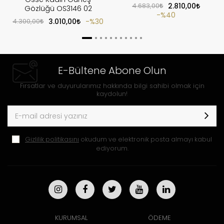
4.683,00
2.810,00
Gözlüğü OS3146 02
%40
4.300,00
3.010,00
%30
E-Bültene Abone Olun
Fırsatlar ve duyurularımız hakkında bilgi sahibi olmak için
kaydolun!
Gizlilik politikasını
okudum ve elektronik posta almayı kabul
ediyorum.
KURUMSAL
ÖDEME