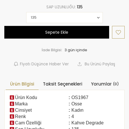
SAP UZUNLUĞU:
135
Sepete Ekle
İade Bilgisi:
Fiyatı Düşünce Haber Ver
Bu Ürünü Paylaş
Ürün Bilgisi
Taksit Seçenekleri
Yorumlar
(0)
Ürün Kodu
:
OS1967
Marka
:
Osse
Cinsiyet
:
Kadın
Renk
:
4
Cam Özelliği
:
Kahve Degrade