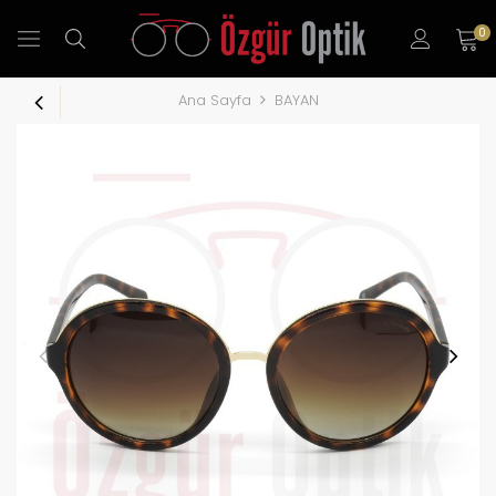
0
Ana Sayfa
BAYAN