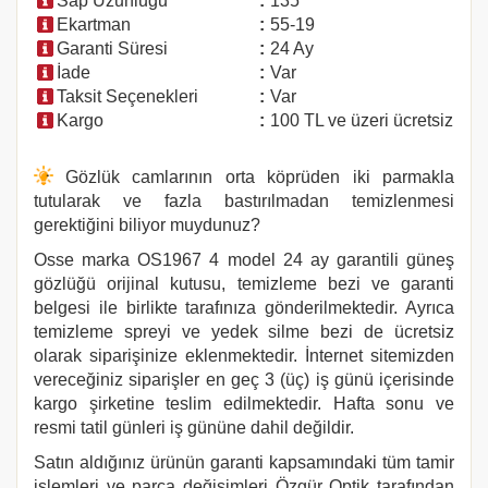
Sap Uzunluğu
:
135
Ekartman
:
55-19
Garanti Süresi
:
24 Ay
İade
:
Var
Taksit Seçenekleri
:
Var
Kargo
:
100 TL ve üzeri ücretsiz
Gözlük camlarının orta köprüden iki parmakla
tutularak ve fazla bastırılmadan temizlenmesi
gerektiğini biliyor muydunuz?
Osse marka
OS1967 4
model 24 ay garantili güneş
gözlüğü orijinal kutusu, temizleme bezi ve garanti
belgesi ile birlikte tarafınıza gönderilmektedir. Ayrıca
temizleme spreyi ve yedek silme bezi de ücretsiz
olarak siparişinize eklenmektedir. İnternet sitemizden
vereceğiniz siparişler en geç 3 (üç) iş günü içerisinde
kargo şirketine teslim edilmektedir. Hafta sonu ve
resmi tatil günleri iş gününe dahil değildir.
Satın aldığınız ürünün garanti kapsamındaki tüm tamir
işlemleri ve parça değişimleri Özgür Optik tarafından