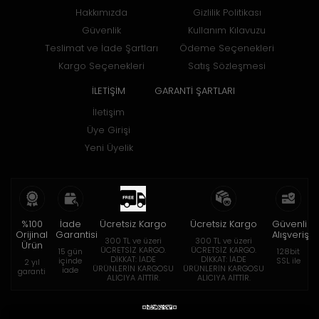
Hakkımızda
Gizlilik Politikası
Güvenlik
Kullanım Kılavuzu
Teslimat ve İade Şartları
Ödeme Seçenekleri
Kargo Seçenekleri
Satış Sözleşmesi
İLETİŞİM
GARANTİ ŞARTLARI
İletişim
Üye Girişi
Yeni Üyelik
%100
İade
Ücretsiz Kargo
Ücretsiz Kargo
Güvenli
Orijinal
Garantisi
Alışveriş
300 TL ve üzeri
300 TL ve üzeri
Ürün
ÜCRETSİZ KARGO.
ÜCRETSİZ KARGO.
15 gün
128bit
DİKKAT: İADE
DİKKAT: İADE
içinde
SSL ile
2 yıl
ÜRÜNLERİN KARGOSU
ÜRÜNLERİN KARGOSU
iade
garanti
ALICIYA AİTTİR.
ALICIYA AİTTİR.