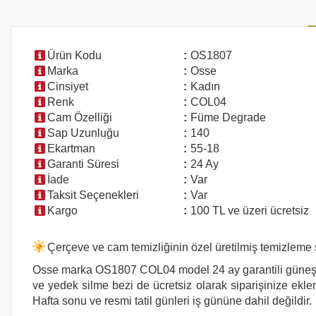
Ürün Kodu
:
OS1807
Marka
:
Osse
Cinsiyet
:
Kadın
Renk
:
COL04
Cam Özelliği
:
Füme Degrade
Sap Uzunluğu
:
140
Ekartman
:
55-18
Garanti Süresi
:
24 Ay
İade
:
Var
Taksit Seçenekleri
:
Var
Kargo
:
100 TL ve üzeri ücretsiz
Çerçeve ve cam temizliğinin özel üretilmiş temizleme s
Osse marka
OS1807 COL04
model 24 ay garantili güneş 
ve yedek silme bezi de ücretsiz olarak siparişinize eklen
Hafta sonu ve resmi tatil günleri iş gününe dahil değildir.