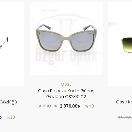
OSSE
Osse Polarize Kadın Güneş
Gözlüğü OS2331 C2
 Gözlüğü
Osse K
4.794,00
2.876,00
%40
%30
4.850,0