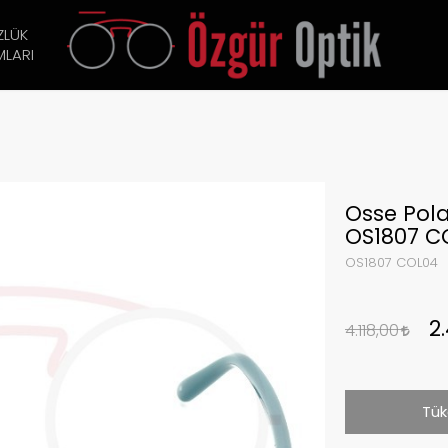
ZLÜK
LARI
Osse Pol
OS1807 C
OS1807 COL04
2
4.118,00
Tük