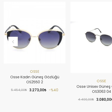
OSSE
Osse Kadın Güneş Gözlüğü
OSSE
OS2550 2
Osse Unisex Güneş
5.454,00
3.273,00
%40
OS3063 04
4.400,00
3.080,00