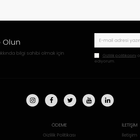
 Olun
kkında bilgi sahibi olmak için
Gizlilik politikasını
o
ediyorum.
ÖDEME
İLETİŞİM
Gizlilik Politikası
İletişim