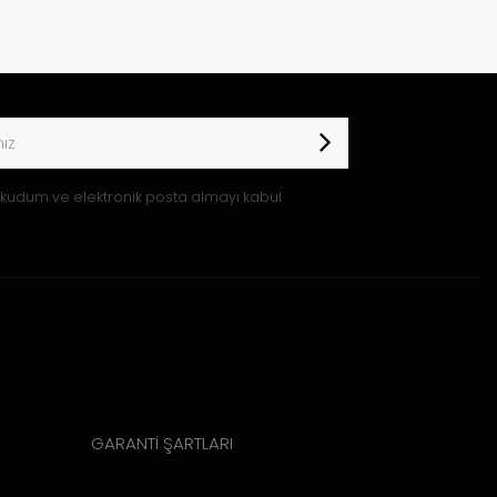
kudum ve elektronik posta almayı kabul
GARANTİ ŞARTLARI