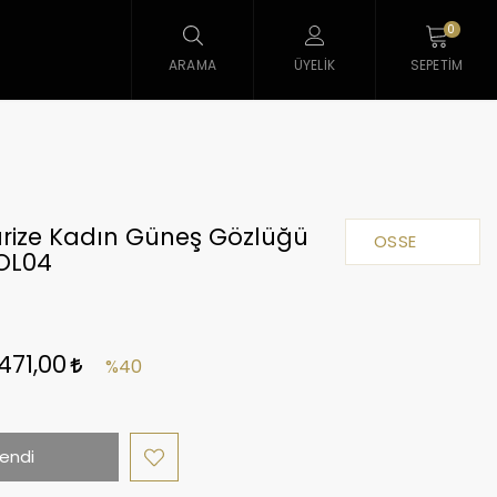
0
ARAMA
ÜYELIK
SEPETIM
arize Kadın Güneş Gözlüğü
OSSE
OL04
.471,00
%40
endi