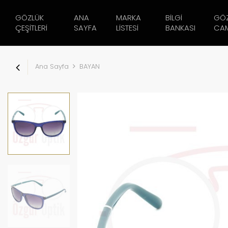
GÖZLÜK
ANA
MARKA
BILGI
GÖ
ÇEŞITLERI
SAYFA
LISTESI
BANKASI
CAM
Ana Sayfa
BAYAN