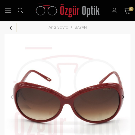
0
Ana Sayfa
BAYAN