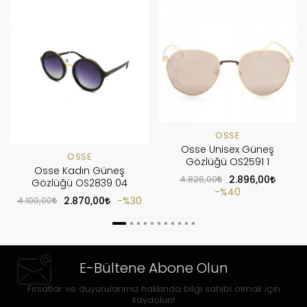
OSSE
Osse Unisex Güneş
OSSE
Gözlüğü OS2591 1
Osse Kadın Güneş
4.826,00
2.896,00
Gözlüğü OS2839 04
%40
4.100,00
2.870,00
%30
E-Bültene Abone Olun
Fırsatlar ve duyurularımız hakkında bilgi sahibi olmak için
kaydolun!