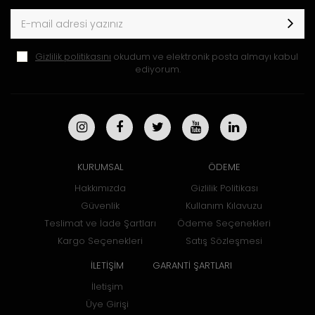
Gizlilik politikasını
okudum ve elektronik posta almayı kabul
ediyorum.
KURUMSAL
ÖDEME
Hakkımızda
Gizlilik Politikası
Güvenlik
Kullanım Kılavuzu
Teslimat ve İade Şartları
Ödeme Seçenekleri
Kargo Seçenekleri
Satış Sözleşmesi
İLETİŞİM
GARANTİ ŞARTLARI
İletişim
Üye Girişi