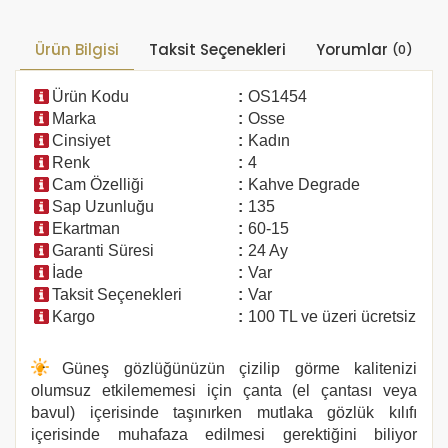
Ürün Bilgisi
Taksit Seçenekleri
Yorumlar
(0)
Ürün Kodu
:
OS1454
Marka
:
Osse
Cinsiyet
:
Kadın
Renk
:
4
Cam Özelliği
:
Kahve Degrade
Sap Uzunluğu
:
135
Ekartman
:
60-15
Garanti Süresi
:
24 Ay
İade
:
Var
Taksit Seçenekleri
:
Var
Kargo
:
100 TL ve üzeri ücretsiz
Güneş gözlüğünüzün çizilip görme kalitenizi
olumsuz etkilememesi için çanta (el çantası veya
bavul) içerisinde taşınırken mutlaka gözlük kılıfı
içerisinde muhafaza edilmesi gerektiğini biliyor