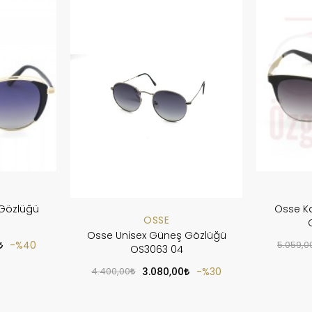
Gözlüğü
Osse K
OSSE
Osse Unisex Güneş Gözlüğü
%40
5.059,0
OS3063 04
4.400,00
3.080,00
%30