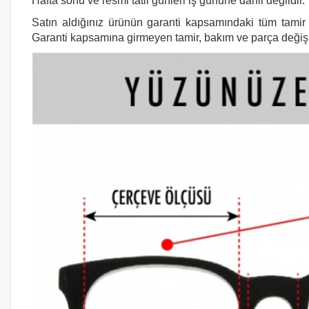
Hafta sonu ve resmi tatil günleri iş gününe dahil değildir.
Satın aldığınız ürünün garanti kapsamındaki tüm tamir i
Garanti kapsamına girmeyen tamir, bakım ve parça değişimi