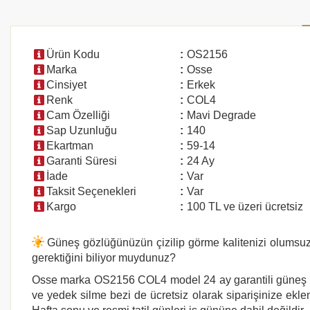
Ürün Kodu
:
OS2156
Marka
:
Osse
Cinsiyet
:
Erkek
Renk
:
COL4
Cam Özelliği
:
Mavi Degrade
Sap Uzunluğu
:
140
Ekartman
:
59-14
Garanti Süresi
:
24 Ay
İade
:
Var
Taksit Seçenekleri
:
Var
Kargo
:
100 TL ve üzeri ücretsiz
Güneş gözlüğünüzün çizilip görme kalitenizi olumsuz e
gerektiğini biliyor muydunuz?
Osse marka
OS2156 COL4
model 24 ay garantili güneş g
ve yedek silme bezi de ücretsiz olarak siparişinize eklen