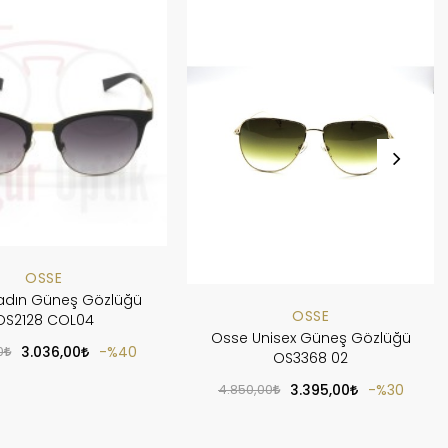
OSSE
adın Güneş Gözlüğü
OSSE
OS2128 COL04
Osse Unisex Güneş Gözlüğü
0
3.036,00
%40
OS3368 02
4.850,00
3.395,00
%30