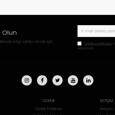
 Olun
kkında bilgi sahibi olmak için
Gizlilik politikasını
o
ediyorum.
ÖDEME
İLETİŞİM
Gizlilik Politikası
İletişim