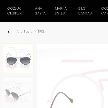
GÖZLÜK
ANA
MARKA
BILGI
GÖ
ÇEŞITLERI
SAYFA
LISTESI
BANKASI
CAM
Ana Sayfa
ERKEK