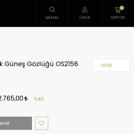
0
ARAMA
ÜYELIK
SEPETIM
ek Güneş Gözlüğü OS2156
OSSE
2.765,00
%40
endi