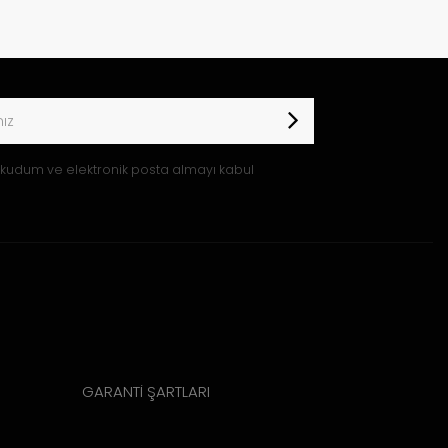
kudum ve elektronik posta almayı kabul
GARANTİ ŞARTLARI