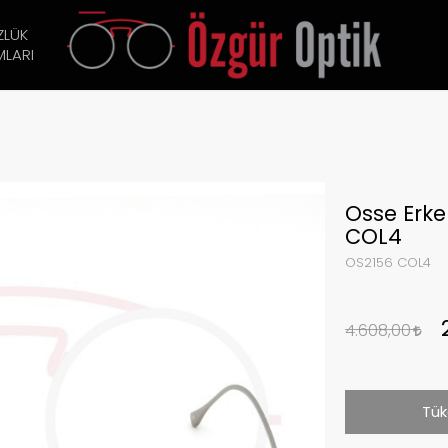
ZLÜK
LARI
Osse Erk
COL4
OS2156 COL4
4.608,00
Tük