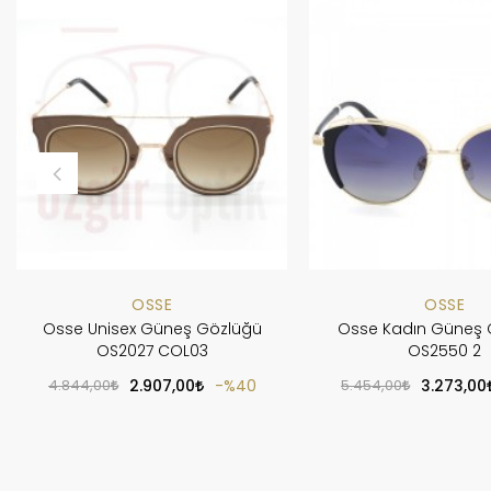
OSSE
OSSE
Osse Unisex Güneş Gözlüğü
Osse Kadın Güneş 
OS2027 COL03
OS2550 2
4.844,00
2.907,00
%40
5.454,00
3.273,00