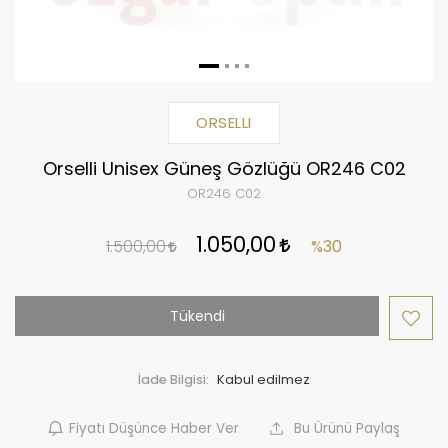
ORSELLI
Orselli Unisex Güneş Gözlüğü OR246 C02
OR246 C02
1.050,00
1.500,00
%30
Tükendi
İade Bilgisi:
Fiyatı Düşünce Haber Ver
Bu Ürünü Paylaş