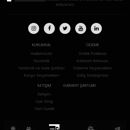
ediyorum.
KURUMSAL
ÖDEME
Hakkımızda
Gizlilik Politikası
Güvenlik
Kullanım Kılavuzu
Teslimat ve İade Şartları
Ödeme Seçenekleri
Kargo Seçenekleri
Satış Sözleşmesi
İLETİŞİM
GARANTİ ŞARTLARI
İletişim
Üye Girişi
Yeni Üyelik