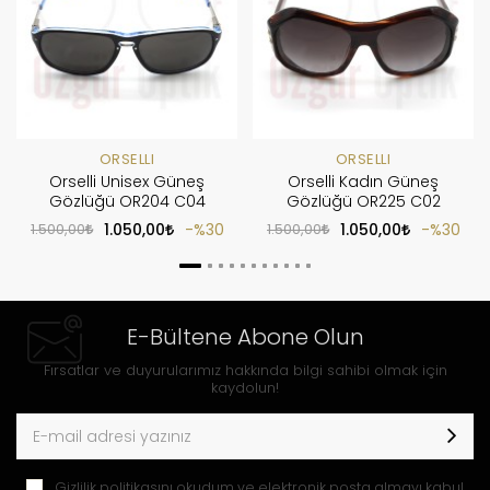
ORSELLI
ORSELLI
Orselli Unisex Güneş
Orselli Kadın Güneş
Gözlüğü OR204 C04
Gözlüğü OR225 C02
1.500,00
1.050,00
%30
1.500,00
1.050,00
%30
E-Bültene Abone Olun
Fırsatlar ve duyurularımız hakkında bilgi sahibi olmak için
kaydolun!
Gizlilik politikasını
okudum ve elektronik posta almayı kabul