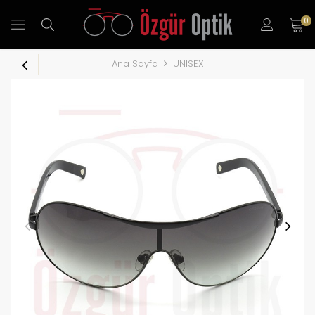
0
Ana Sayfa
UNISEX