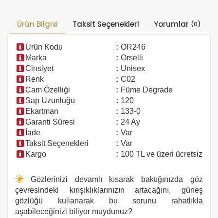
Ürün Bilgisi
Taksit Seçenekleri
Yorumlar
(0)
Ürün Kodu
:
OR246
Marka
:
Orselli
Cinsiyet
:
Unisex
Renk
:
C02
Cam Özelliği
:
Füme Degrade
Sap Uzunluğu
:
120
Ekartman
:
133-0
Garanti Süresi
:
24 Ay
İade
:
Var
Taksit Seçenekleri
:
Var
Kargo
:
100 TL ve üzeri ücretsiz
Gözlerinizi devamlı kısarak baktığınızda göz
çevresindeki kırışıklıklarınızın artacağını, güneş
gözlüğü kullanarak bu sorunu rahatlıkla
aşabileceğinizi biliyor muydunuz?