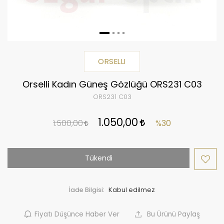
ORSELLI
Orselli Kadın Güneş Gözlüğü ORS231 C03
ORS231 C03
1.050,00
1.500,00
%30
Tükendi
İade Bilgisi:
Fiyatı Düşünce Haber Ver
Bu Ürünü Paylaş