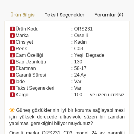
Ürün Bilgisi
Taksit Seçenekleri
Yorumlar
(0)
Ürün Kodu
:
ORS231
Marka
:
Orselli
Cinsiyet
:
Kadın
Renk
:
C03
Cam Özelliği
:
Yeşil Degrade
Sap Uzunluğu
:
130
Ekartman
:
58-17
Garanti Süresi
:
24 Ay
İade
:
Var
Taksit Seçenekleri
:
Var
Kargo
:
100 TL ve üzeri ücretsiz
Güneş gözlüklerinin iyi bir koruma sağlayabilmesi
için yüksek derecede ultraviyole süzen bir camdan
yapılması gerektiğini biliyor muydunuz?
Orselli marka
ORS231 C03
model 24 ay garantili