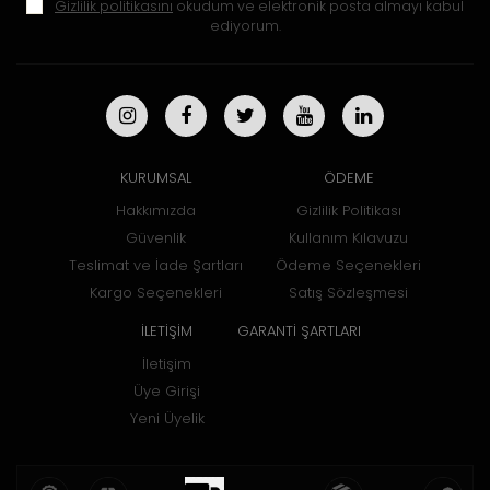
Gizlilik politikasını
okudum ve elektronik posta almayı kabul
ediyorum.
KURUMSAL
ÖDEME
Hakkımızda
Gizlilik Politikası
Güvenlik
Kullanım Kılavuzu
Teslimat ve İade Şartları
Ödeme Seçenekleri
Kargo Seçenekleri
Satış Sözleşmesi
İLETİŞİM
GARANTİ ŞARTLARI
İletişim
Üye Girişi
Yeni Üyelik