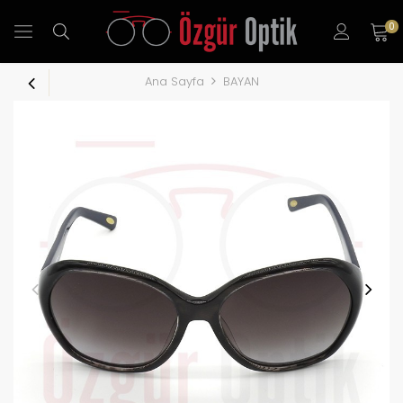
0
Ana Sayfa
BAYAN