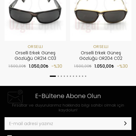
ORSELLI
ORSELLI
Orselli Erkek Güneş
Orselli Erkek Güneş
Gözlüğü OR214 C03
Gözlüğü OR204 C02
1.500,00
1.050,00
%30
1.500,00
1.050,00
%30
E-Bültene Abone Olun
Fırsatlar ve duyurularımız hakkında bilgi sahibi olmak için
kaydolun!