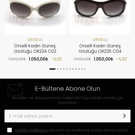
ORSELLI
ORSELLI
Orselli Kadın Güneş
Orselli Kadın Güneş
Gözlüğü OR234 C02
Gözlüğü OR225 C04
1.500,00
1.050,00
%30
1.500,00
1.050,00
%30
E-Bültene Abone Olun
Fırsatlar ve duyurularımız hakkında bilgi sahibi olmak için
kaydolun!
Gizlilik politikasını
okudum ve elektronik posta almayı kabul