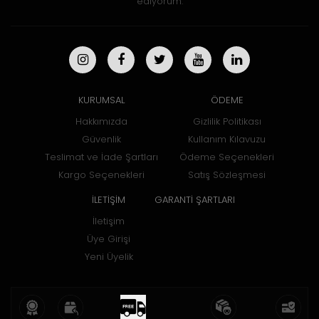
ediyorum.
KURUMSAL
ÖDEME
Hakkımızda
Gizlilik Politikası
Güvenlik
Kullanım Kılavuzu
Teslimat ve İade Şartları
Ödeme Seçenekleri
Kargo Seçenekleri
Satış Sözleşmesi
İLETİŞİM
GARANTİ ŞARTLARI
İletişim
Üye Girişi
Yeni Üyelik