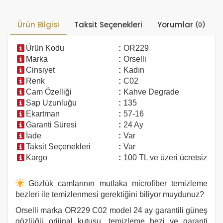
Ürün Bilgisi
Taksit Seçenekleri
Yorumlar
(0)
Ürün Kodu
:
OR229
Marka
:
Orselli
Cinsiyet
:
Kadın
Renk
:
C02
Cam Özelliği
:
Kahve Degrade
Sap Uzunluğu
:
135
Ekartman
:
57-16
Garanti Süresi
:
24 Ay
İade
:
Var
Taksit Seçenekleri
:
Var
Kargo
:
100 TL ve üzeri ücretsiz
Gözlük camlarının mutlaka microfiber temizleme
bezleri ile temizlenmesi gerektiğini biliyor muydunuz?
Orselli marka OR229 C02 model 24 ay garantili güneş
gözlüğü orijinal kutusu, temizleme bezi ve garanti