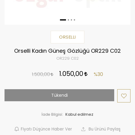
ORSELLI
Orselli Kadın Güneş Gözlüğü OR229 C02
OR229 C02
1.050,00
1.500,00
%30
Tükendi
İade Bilgisi:
Fiyatı Düşünce Haber Ver
Bu Ürünü Paylaş