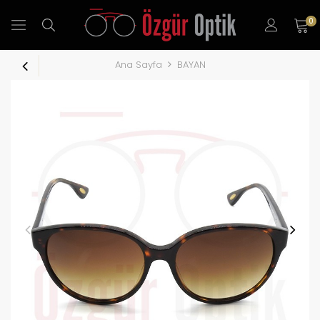
0
Ana Sayfa
BAYAN