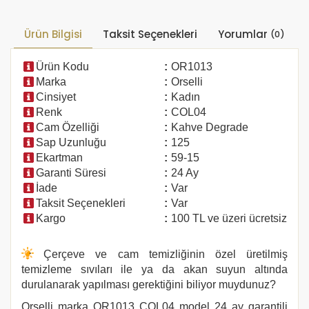
Ürün Bilgisi
Taksit Seçenekleri
Yorumlar
(0)
Ürün Kodu
:
OR1013
Marka
:
Orselli
Cinsiyet
:
Kadın
Renk
:
COL04
Cam Özelliği
:
Kahve Degrade
Sap Uzunluğu
:
125
Ekartman
:
59-15
Garanti Süresi
:
24 Ay
İade
:
Var
Taksit Seçenekleri
:
Var
Kargo
:
100 TL ve üzeri ücretsiz
Çerçeve ve cam temizliğinin özel üretilmiş
temizleme sıvıları ile ya da akan suyun altında
durulanarak yapılması gerektiğini biliyor muydunuz?
Orselli marka
OR1013
COL04
model 24 ay garantili