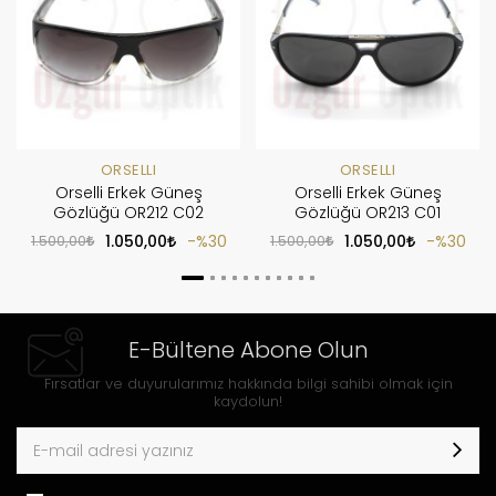
ORSELLI
ORSELLI
Orselli Erkek Güneş
Orselli Erkek Güneş
Gözlüğü OR212 C02
Gözlüğü OR213 C01
1.500,00
1.050,00
%30
1.500,00
1.050,00
%30
E-Bültene Abone Olun
Fırsatlar ve duyurularımız hakkında bilgi sahibi olmak için
kaydolun!