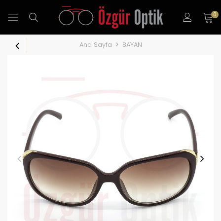
0
Ana Sayfa
BAYAN