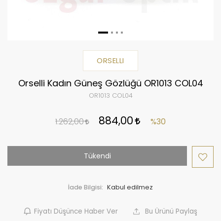
ORSELLI
Orselli Kadın Güneş Gözlüğü OR1013 COL04
OR1013 COL04
884,00
1.262,00
%30
Tükendi
İade Bilgisi:
Fiyatı Düşünce Haber Ver
Bu Ürünü Paylaş