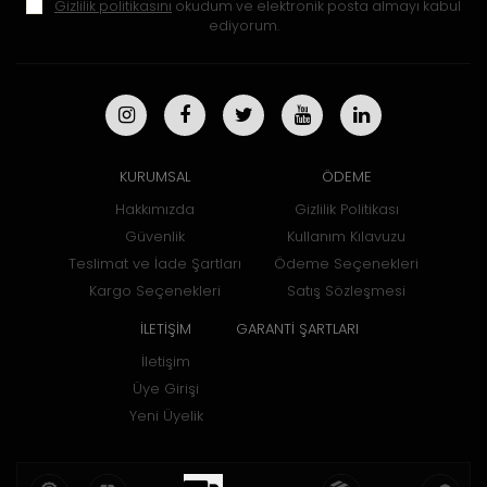
Gizlilik politikasını
okudum ve elektronik posta almayı kabul
ediyorum.
KURUMSAL
ÖDEME
Hakkımızda
Gizlilik Politikası
Güvenlik
Kullanım Kılavuzu
Teslimat ve İade Şartları
Ödeme Seçenekleri
Kargo Seçenekleri
Satış Sözleşmesi
İLETİŞİM
GARANTİ ŞARTLARI
İletişim
Üye Girişi
Yeni Üyelik