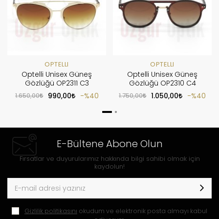
OPTELLI
OPTELLI
Optelli Unisex Güneş
Optelli Unisex Güneş
Gözlüğü OP2311 C3
Gözlüğü OP2310 C4
1.650,00
990,00
%40
1.750,00
1.050,00
%40
E-Bültene Abone Olun
Fırsatlar ve duyurularımız hakkında bilgi sahibi olmak için
kaydolun!
Gizlilik politikasını
okudum ve elektronik posta almayı kabul