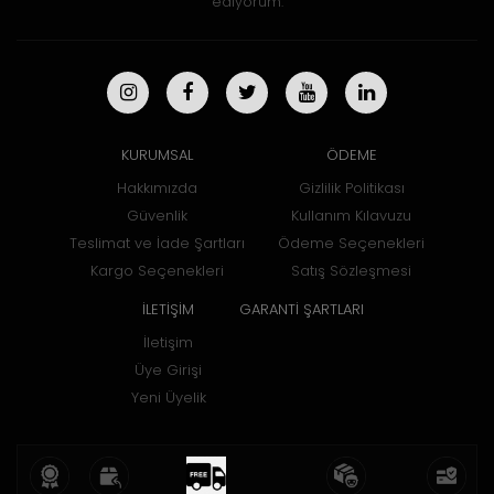
ediyorum.
KURUMSAL
ÖDEME
Hakkımızda
Gizlilik Politikası
Güvenlik
Kullanım Kılavuzu
Teslimat ve İade Şartları
Ödeme Seçenekleri
Kargo Seçenekleri
Satış Sözleşmesi
İLETİŞİM
GARANTİ ŞARTLARI
İletişim
Üye Girişi
Yeni Üyelik