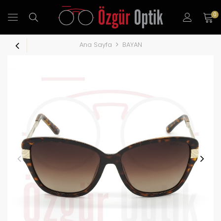
0
Ana Sayfa
BAYAN