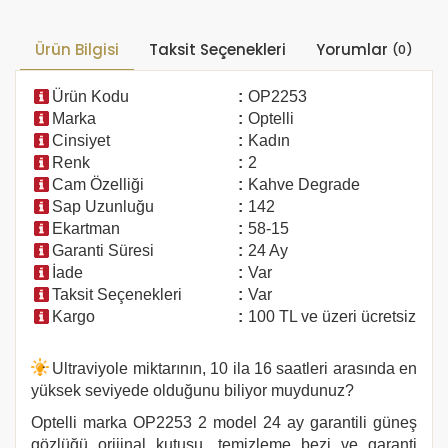
Ürün Bilgisi
Taksit Seçenekleri
Yorumlar
(0)
Ürün Kodu
:
OP2253
Marka
:
Optelli
Cinsiyet
:
Kadın
Renk
:
2
Cam Özelliği
:
Kahve Degrade
Sap Uzunluğu
:
142
Ekartman
:
58-15
Garanti Süresi
:
24 Ay
İade
:
Var
Taksit Seçenekleri
:
Var
Kargo
:
100 TL ve üzeri ücretsiz
Ultraviyole miktarının, 10 ila 16 saatleri arasında en
yüksek seviyede olduğunu biliyor muydunuz?
Optelli marka
OP2253 2
model 24 ay garantili güneş
gözlüğü orijinal kutusu, temizleme bezi ve garanti