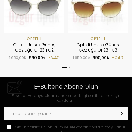
OPTELLI
OPTELLI
Optelli Unisex Güneş
Optelli Unisex Güneş
Gözlüğü OP2311 C2
Gözlüğü OP2311 C3
1.650,00
990,00
%40
1.650,00
990,00
%40
E-Bültene Abone Olun
Fırsatlar ve duyurularımız hakkında bilgi sahibi olmak için
kaydolun!
Gizlilik politikasını
okudum ve elektronik posta almayı kabul