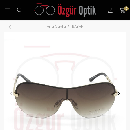
0
Ana Sayfa
BAYAN