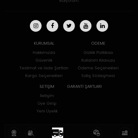
ediyorum.
KURUMSAL
ÖDEME
Hakkımızda
Gizlilik Politikası
Güvenlik
Kullanım Kılavuzu
Teslimat ve İade Şartları
Ödeme Seçenekleri
Kargo Seçenekleri
Satış Sözleşmesi
İLETİŞİM
GARANTİ ŞARTLARI
İletişim
Üye Girişi
Yeni Üyelik