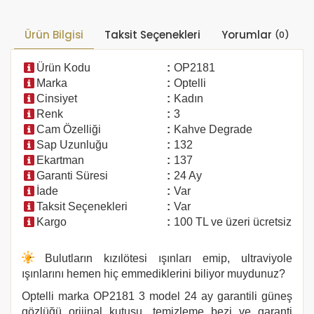
Ürün Bilgisi
Taksit Seçenekleri
Yorumlar
(0)
Ürün Kodu
:
OP2181
Marka
:
Optelli
Cinsiyet
:
Kadın
Renk
:
3
Cam Özelliği
:
Kahve Degrade
Sap Uzunluğu
:
132
Ekartman
:
137
Garanti Süresi
:
24 Ay
İade
:
Var
Taksit Seçenekleri
:
Var
Kargo
:
100 TL ve üzeri ücretsiz
Bulutların kızılötesi ışınları emip, ultraviyole
ışınlarını hemen hiç emmediklerini biliyor muydunuz?
Optelli marka
OP2181 3
model 24 ay garantili güneş
gözlüğü orijinal kutusu, temizleme bezi ve garanti