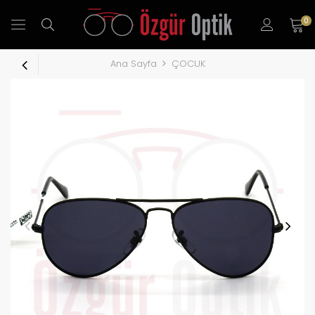
0
Ana Sayfa
ÇOCUK