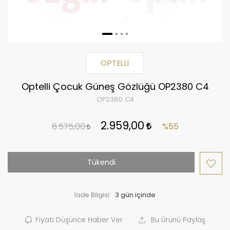
OPTELLI
Optelli Çocuk Güneş Gözlüğü OP2380 C4
OP2380 C4
2.959,00
6.575,00
%55
Tükendi
İade Bilgisi:
Fiyatı Düşünce Haber Ver
Bu Ürünü Paylaş