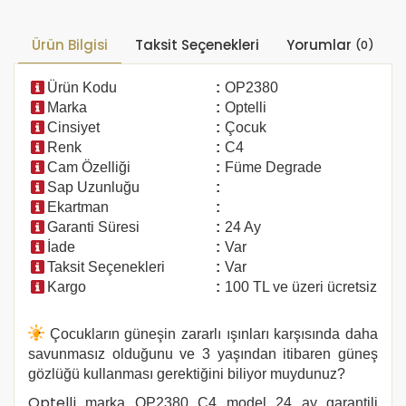
Ürün Bilgisi
Taksit Seçenekleri
Yorumlar
(0)
Ürün Kodu
:
OP2380
Marka
:
Optelli
Cinsiyet
:
Çocuk
Renk
:
C4
Cam Özelliği
:
Füme Degrade
Sap Uzunluğu
:
Ekartman
:
Garanti Süresi
:
24 Ay
İade
:
Var
Taksit Seçenekleri
:
Var
Kargo
:
100 TL ve üzeri ücretsiz
Çocukların güneşin zararlı ışınları karşısında daha
savunmasız olduğunu ve 3 yaşından itibaren güneş
gözlüğü kullanması gerektiğini biliyor muydunuz?
Optelli
marka
OP2380 C4
model 24 ay garantili