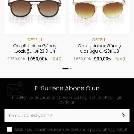
OPTELLI
OPTELLI
Optelli Unisex Güneş
Optelli Unisex Güneş
Gözlüğü OP2310 C4
Gözlüğü OP2311 C3
1.750,00
1.050,00
%40
1.650,00
990,00
%40
E-Bültene Abone Olun
Fırsatlar ve duyurularımız hakkında bilgi sahibi olmak için
kaydolun!
Gizlilik politikasını
okudum ve elektronik posta almayı kabul