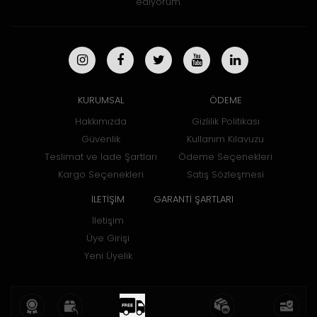
ediyorum.
KURUMSAL
ÖDEME
Hakkımızda
Gizlilik Politikası
Güvenlik
Kullanım Kılavuzu
Teslimat ve İade Şartları
Ödeme Seçenekleri
Kargo Seçenekleri
Satış Sözleşmesi
İLETİŞİM
GARANTİ ŞARTLARI
İletişim
Üye Girişi
Yeni Üyelik