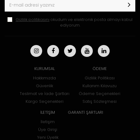
Gizlilik politikasını
okudum ve elektronik posta almayı kabul
ediyorum.
KURUMSAL
ÖDEME
Hakkımızda
Gizlilik Politikası
Güvenlik
Kullanım Kılavuzu
Teslimat ve İade Şartları
Ödeme Seçenekleri
Kargo Seçenekleri
Satış Sözleşmesi
İLETİŞİM
GARANTİ ŞARTLARI
İletişim
Üye Girişi
Yeni Üyelik