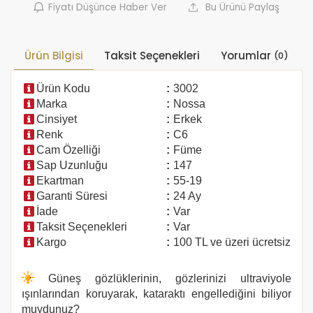
Fiyatı Düşünce Haber Ver
Bu Ürünü Paylaş
Ürün Bilgisi
Taksit Seçenekleri
Yorumlar
(0)
Ürün Kodu
:
3002
Marka
:
Nossa
Cinsiyet
:
Erkek
Renk
:
C6
Cam Özelliği
:
Füme
Sap Uzunluğu
:
147
Ekartman
:
55-19
Garanti Süresi
:
24 Ay
İade
:
Var
Taksit Seçenekleri
:
Var
Kargo
:
100 TL ve üzeri ücretsiz
Güneş gözlüklerinin, gözlerinizi ultraviyole
ışınlarından koruyarak, kataraktı engellediğini biliyor
muydunuz?