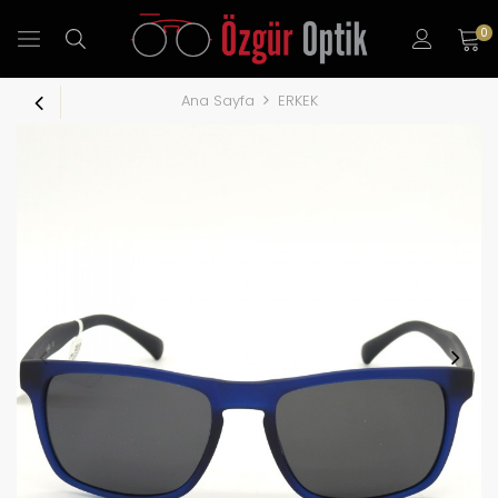
0
Ana Sayfa
ERKEK