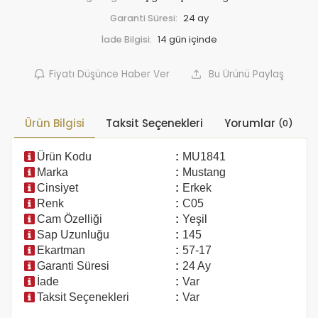
Garanti Süresi:
24 ay
İade Bilgisi:
Fiyatı Düşünce Haber Ver
Bu Ürünü Paylaş
Ürün Bilgisi
Taksit Seçenekleri
Yorumlar
(0)
Ürün Kodu
:
MU1841
Marka
:
Mustang
Cinsiyet
:
Erkek
Renk
:
C05
Cam Özelliği
:
Yeşil
Sap Uzunluğu
:
145
Ekartman
:
57-17
Garanti Süresi
:
24 Ay
İade
:
Var
Taksit Seçenekleri
:
Var