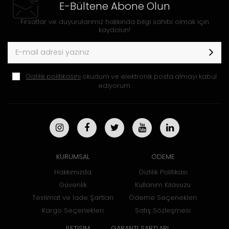
E-Bültene Abone Olun
Fırsatlar ve duyurularımız hakkında bilgi sahibi olmak için
kaydolun!
Gizlilik politikasını
okudum ve elektronik posta almayı kabul
ediyorum.
KURUMSAL
ÖDEME
Hakkımızda
Gizlilik Politikası
Güvenlik
Kullanım Kılavuzu
Teslimat ve İade Şartları
Ödeme Seçenekleri
Kargo Seçenekleri
Satış Sözleşmesi
İLETİŞİM
GARANTİ ŞARTLARI