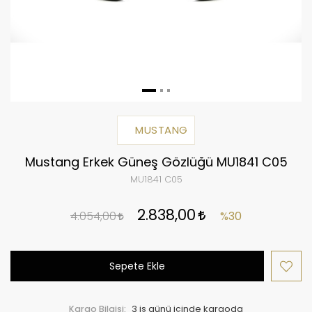
MUSTANG
Mustang Erkek Güneş Gözlüğü MU1841 C05
MU1841 C05
2.838,00
4.054,00
%30
Sepete Ekle
Kargo Bilgisi:
3 iş günü içinde kargoda