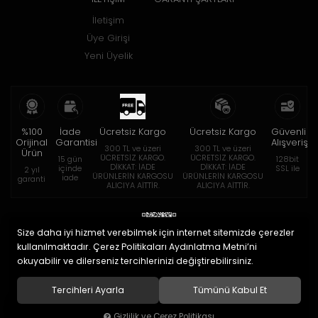
İletişim
Üye Girişi
Yeni Üyelik
%100
İade
Ücretsiz Kargo
Ücretsiz Kargo
Güvenli
Orijinal
Garantisi
Alışveriş
300 TL ve üzeri
300 TL ve üzeri
Ürün
ÜCRETSİZ KARGO.
ÜCRETSİZ KARGO.
15 gün
128bit
DİKKAT: İADE
DİKKAT: İADE
içinde
SSL ile
2 yıl
ÜRÜNLERİN KARGOSU
ÜRÜNLERİN KARGOSU
iade
garanti
ALICIYA AİTTİR.
ALICIYA AİTTİR.
Size daha iyi hizmet verebilmek için internet sitemizde çerezler
kullanılmaktadır. Çerez Politikaları Aydınlatma Metni’ni
okuyabilir ve dilerseniz tercihlerinizi değiştirebilirsiniz.
© 2020
Eymen Optik Lens Limited Şirketi
. Tüm hakları saklıdır.
Tercihleri Ayarla
Tümünü Kabul Et
Gizlilik ve Çerez Politikası