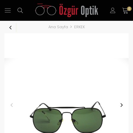
0
Ana Sayfa
ERKEK