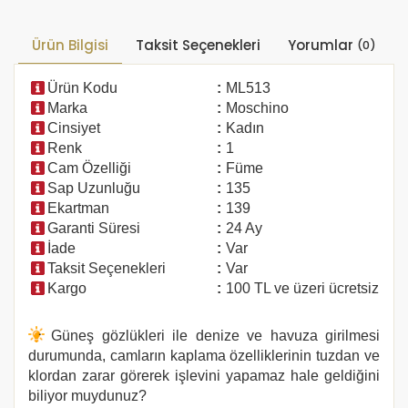
Ürün Bilgisi
Taksit Seçenekleri
Yorumlar
(0)
Ürün Kodu
:
ML513
Marka
:
Moschino
Cinsiyet
:
Kadın
Renk
:
1
Cam Özelliği
:
Füme
Sap Uzunluğu
:
135
Ekartman
:
139
Garanti Süresi
:
24 Ay
İade
:
Var
Taksit Seçenekleri
:
Var
Kargo
:
100 TL ve üzeri ücretsiz
Güneş gözlükleri ile denize ve havuza girilmesi
durumunda, camların kaplama özelliklerinin tuzdan ve
klordan zarar görerek işlevini yapamaz hale geldiğini
biliyor muydunuz?