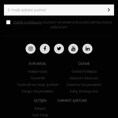
Gizlilik politikasını
okudum ve elektronik posta almayı kabul
ediyorum.
KURUMSAL
ÖDEME
Hakkımızda
Gizlilik Politikası
Güvenlik
Kullanım Kılavuzu
Teslimat ve İade Şartları
Ödeme Seçenekleri
Kargo Seçenekleri
Satış Sözleşmesi
İLETİŞİM
GARANTİ ŞARTLARI
İletişim
Üye Girişi