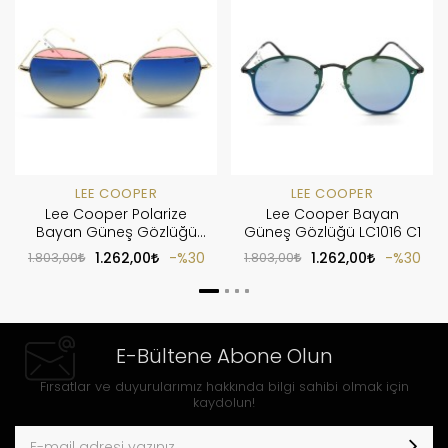
LEE COOPER
LEE COOPER
Lee Cooper Polarize
Lee Cooper Bayan
Bayan Güneş Gözlüğü
Güneş Gözlüğü LC1016 C1
LC1042 C4
1.803,00
1.262,00
%30
1.803,00
1.262,00
%30
E-Bültene Abone Olun
Fırsatlar ve duyurularımız hakkında bilgi sahibi olmak için
kaydolun!