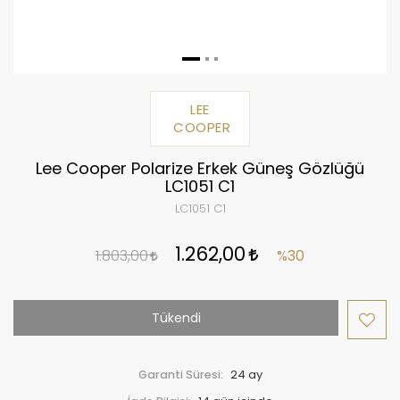
LEE
COOPER
Lee Cooper Polarize Erkek Güneş Gözlüğü
LC1051 C1
LC1051 C1
1.262,00
1.803,00
%30
Tükendi
Garanti Süresi:
24 ay