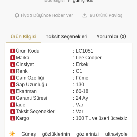
İade Bilgisi:
Fiyatı Düşünce Haber Ver
Bu Ürünü Paylaş
Ürün Bilgisi
Taksit Seçenekleri
Yorumlar
(0)
Ürün Kodu
:
LC1051
Marka
:
Lee Cooper
Cinsiyet
:
Erkek
Renk
:
C1
Cam Özelliği
:
Füme
Sap Uzunluğu
:
130
Ekartman
:
60-18
Garanti Süresi
:
24 Ay
İade
:
Var
Taksit Seçenekleri
:
Var
Kargo
:
100 TL ve üzeri ücretsiz
Güneş gözlüklerinin gözlerinizi ultraviyole