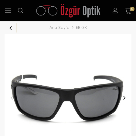
0
Ana Sayfa
ERKEK