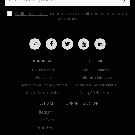
Gizlilik politikasını
okudum ve elektronik posta almayı kabul
ediyorum.
KURUMSAL
ÖDEME
Hakkımızda
Gizlilik Politikası
Güvenlik
Kullanım Kılavuzu
Teslimat ve İade Şartları
Ödeme Seçenekleri
Kargo Seçenekleri
Satış Sözleşmesi
İLETİŞİM
GARANTİ ŞARTLARI
İletişim
Üye Girişi
Yeni Üyelik