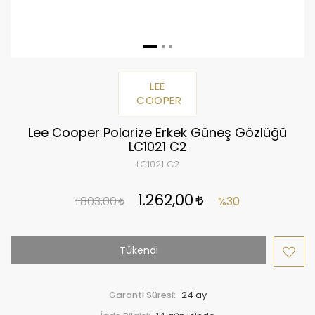
LEE
COOPER
Lee Cooper Polarize Erkek Güneş Gözlüğü
LC1021 C2
LC1021 C2
1.262,00
1.803,00
%30
Tükendi
Garanti Süresi:
24 ay