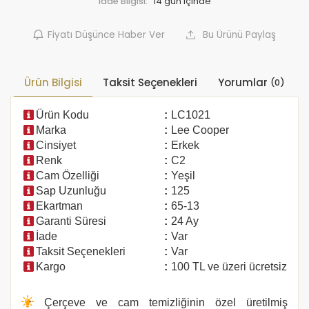
İade Bilgisi:
Fiyatı Düşünce Haber Ver
Bu Ürünü Paylaş
Ürün Bilgisi
Taksit Seçenekleri
Yorumlar
(0)
Ürün Kodu
:
LC1021
Marka
:
Lee Cooper
Cinsiyet
:
Erkek
Renk
:
C2
Cam Özelliği
:
Yeşil
Sap Uzunluğu
:
125
Ekartman
:
65-13
Garanti Süresi
:
24 Ay
İade
:
Var
Taksit Seçenekleri
:
Var
Kargo
:
100 TL ve üzeri ücretsiz
Çerçeve ve cam temizliğinin özel üretilmiş