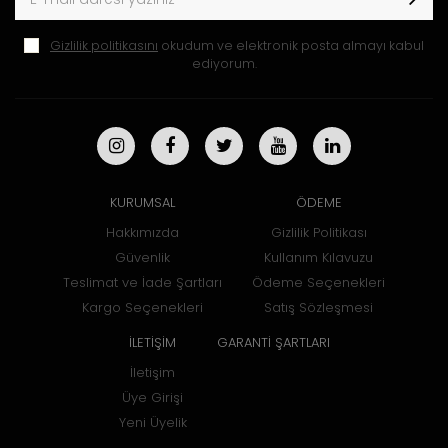
Gizlilik politikasını
okudum ve elektronik posta almayı kabul
ediyorum.
KURUMSAL
ÖDEME
Hakkımızda
Gizlilik Politikası
Güvenlik
Kullanım Kılavuzu
Teslimat ve İade Şartları
Ödeme Seçenekleri
Kargo Seçenekleri
Satış Sözleşmesi
İLETİŞİM
GARANTİ ŞARTLARI
İletişim
Üye Girişi
Yeni Üyelik