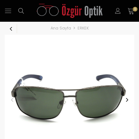
0
Ana Sayfa
ERKEK