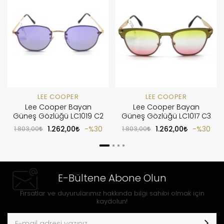
LEE COOPER
LEE COOPER
Lee Cooper Bayan
Lee Cooper Bayan
Güneş Gözlüğü LC1019 C2
Güneş Gözlüğü LC1017 C3
1.803,00
1.262,00
%30
1.803,00
1.262,00
%30
E-Bültene Abone Olun
Fırsatlar ve duyurularımız hakkında bilgi sahibi olmak için
kaydolun!