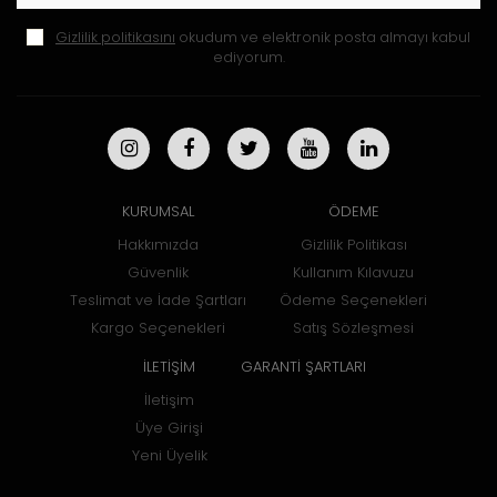
Gizlilik politikasını
okudum ve elektronik posta almayı kabul
ediyorum.
KURUMSAL
ÖDEME
Hakkımızda
Gizlilik Politikası
Güvenlik
Kullanım Kılavuzu
Teslimat ve İade Şartları
Ödeme Seçenekleri
Kargo Seçenekleri
Satış Sözleşmesi
İLETİŞİM
GARANTİ ŞARTLARI
İletişim
Üye Girişi
Yeni Üyelik