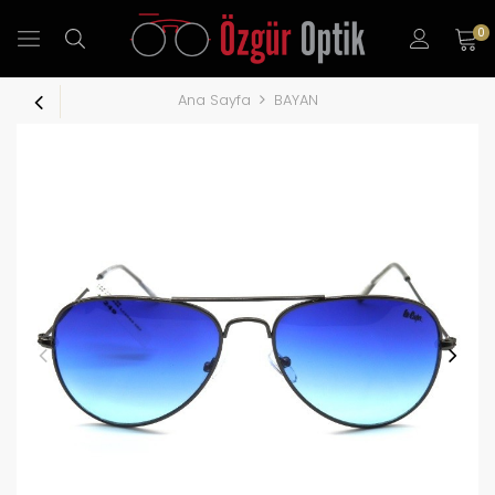
0
Ana Sayfa
BAYAN