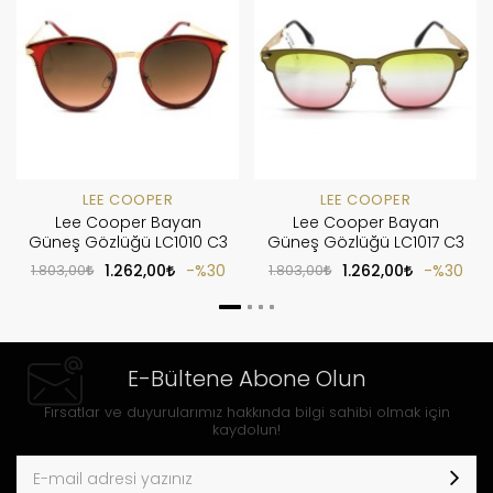
LEE COOPER
LEE COOPER
Lee Cooper Bayan
Lee Cooper Bayan
Güneş Gözlüğü LC1010 C3
Güneş Gözlüğü LC1017 C3
1.803,00
1.262,00
%30
1.803,00
1.262,00
%30
E-Bültene Abone Olun
Fırsatlar ve duyurularımız hakkında bilgi sahibi olmak için
kaydolun!