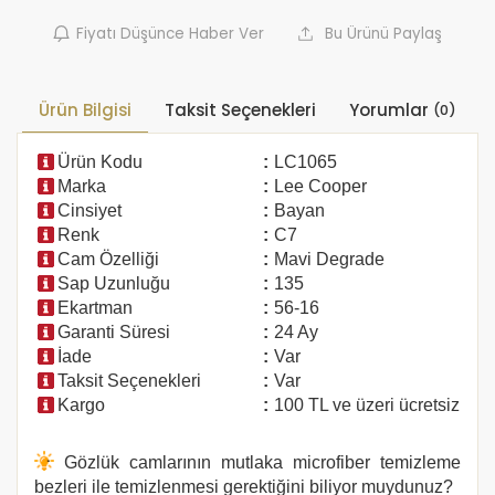
Fiyatı Düşünce Haber Ver
Bu Ürünü Paylaş
Ürün Bilgisi
Taksit Seçenekleri
Yorumlar
(0)
Ürün Kodu
:
LC1065
Marka
:
Lee Cooper
Cinsiyet
:
Bayan
Renk
:
C7
Cam Özelliği
:
Mavi Degrade
Sap Uzunluğu
:
135
Ekartman
:
56-16
Garanti Süresi
:
24 Ay
İade
:
Var
Taksit Seçenekleri
:
Var
Kargo
:
100 TL ve üzeri ücretsiz
Gözlük camlarının mutlaka microfiber temizleme
bezleri ile temizlenmesi gerektiğini biliyor muydunuz?