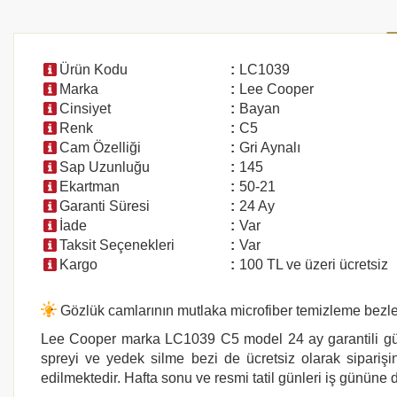
Ürün Kodu
:
LC1039
Marka
:
Lee Cooper
Cinsiyet
:
Bayan
Renk
:
C5
Cam Özelliği
:
Gri Aynalı
Sap Uzunluğu
:
145
Ekartman
:
50-21
Garanti Süresi
:
24 Ay
İade
:
Var
Taksit Seçenekleri
:
Var
Kargo
:
100 TL ve üzeri ücretsiz
Gözlük camlarının mutlaka microfiber temizleme bezler
Lee Cooper marka LC1039 C5
model 24 ay garantili gü
spreyi ve yedek silme bezi de ücretsiz olarak siparişin
edilmektedir. Hafta sonu ve resmi tatil günleri iş gününe d