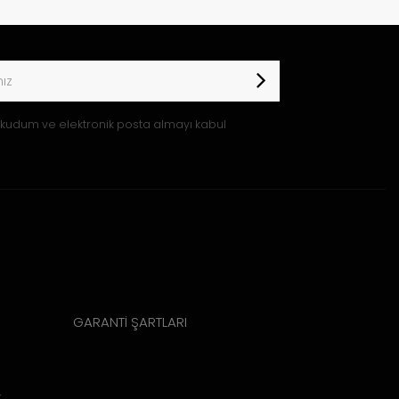
kudum ve elektronik posta almayı kabul
GARANTİ ŞARTLARI
k