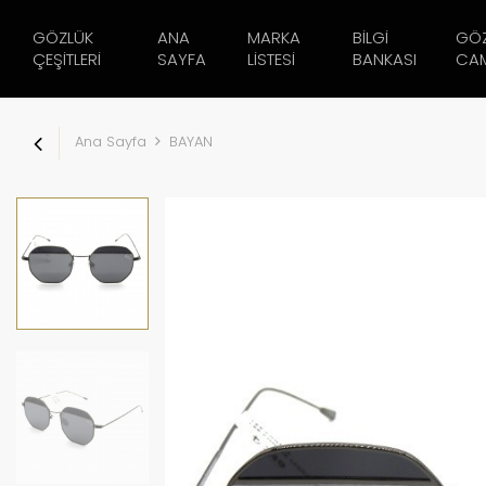
GÖZLÜK
ANA
MARKA
BILGI
GÖ
ÇEŞITLERI
SAYFA
LISTESI
BANKASI
CAM
Ana Sayfa
BAYAN