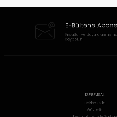
E-Bültene Abone
Fırsatlar ve duyurularımız ha
kaydolun!
KURUMSAL
Hakkımızda
Güvenlik
Teslimat ve İade Şartları