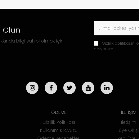
 Olun
kkında bilgi sahibi olmak için
Gizlilik politikasını
o
ediyorum.
ÖDEME
İLETİŞİM
Gizlilik Politikası
İletişim
Kullanım Kılavuzu
Üye Girişi
Ödeme Seçenekleri
Yeni Üyeli