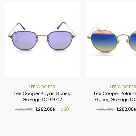
LEE COOPER
LEE COOPE
Lee Cooper Bayan Güneş
Lee Cooper Polariz
Gözlüğü LC1019 C2
Güneş Gözlüğü LC
1.803,00
1.262,00
%30
1.803,00
1.262,00