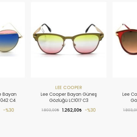
R
LEE COOPER
e Bayan
Lee Cooper Bayan Güneş
Lee C
1042 C4
Gözlüğü LC1017 C3
Gö
%30
1.803,00
1.262,00
%30
1.803,0