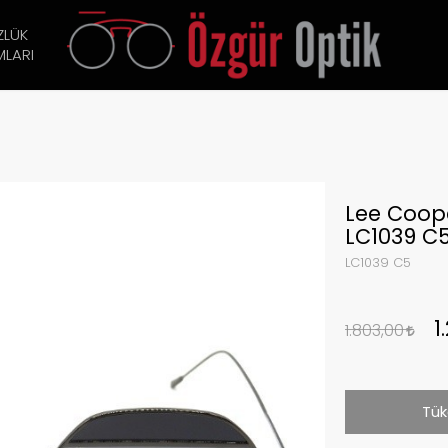
ZLÜK
LARI
Lee Coop
LC1039 C
LC1039 C5
1
1.803,00
Tük