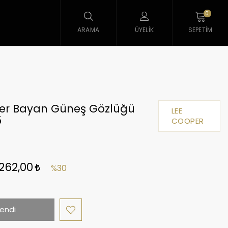
0
ARAMA
ÜYELIK
SEPETIM
er Bayan Güneş Gözlüğü
LEE
5
COOPER
.262,00
%30
endi