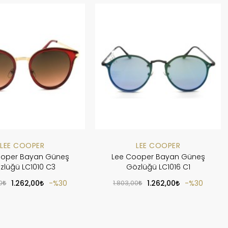
LEE COOPER
LEE COOPER
ooper Bayan Güneş
Lee Cooper Bayan Güneş
zlüğü LC1010 C3
Gözlüğü LC1016 C1
0
1.262,00
%30
1.803,00
1.262,00
%30