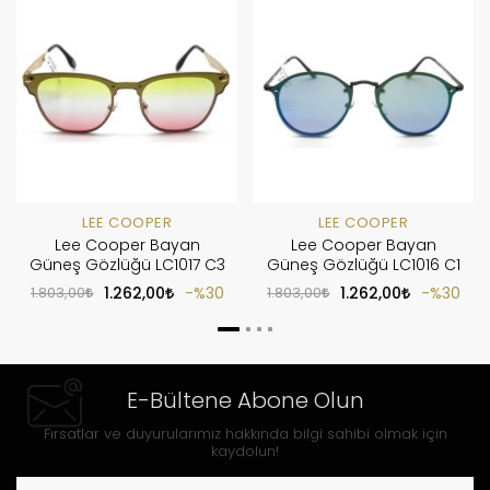
LEE COOPER
LEE COOPER
Lee Cooper Bayan
Lee Cooper Bayan
Güneş Gözlüğü LC1017 C3
Güneş Gözlüğü LC1016 C1
1.803,00
1.262,00
%30
1.803,00
1.262,00
%30
E-Bültene Abone Olun
Fırsatlar ve duyurularımız hakkında bilgi sahibi olmak için
kaydolun!