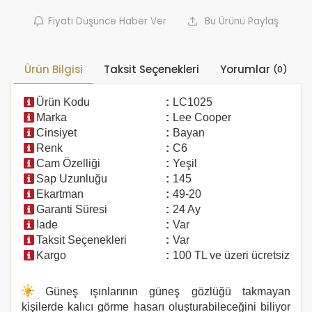
Fiyatı Düşünce Haber Ver
Bu Ürünü Paylaş
Ürün Bilgisi
Taksit Seçenekleri
Yorumlar
(0)
Ürün Kodu
:
LC1025
Marka
:
Lee Cooper
Cinsiyet
:
Bayan
Renk
:
C6
Cam Özelliği
:
Yeşil
Sap Uzunluğu
:
145
Ekartman
:
49-20
Garanti Süresi
:
24 Ay
İade
:
Var
Taksit Seçenekleri
:
Var
Kargo
:
100 TL ve üzeri ücretsiz
Güneş ışınlarının güneş gözlüğü takmayan
kişilerde kalıcı görme hasarı oluşturabileceğini biliyor