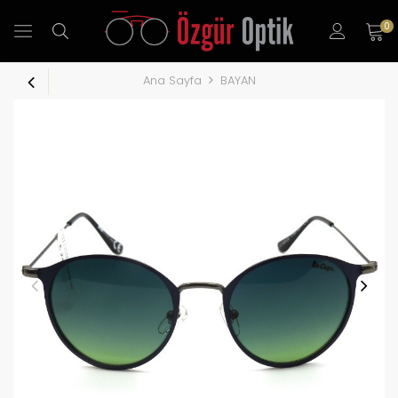
0
Ana Sayfa
BAYAN