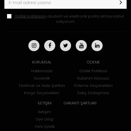
Gizlilik politikasını
okudum ve elektronik posta almayı kabul
ediyorum.
KURUMSAL
ÖDEME
Hakkımızda
Gizlilik Politikası
Güvenlik
Kullanım Kılavuzu
Teslimat ve İade Şartları
Ödeme Seçenekleri
Kargo Seçenekleri
Satış Sözleşmesi
İLETİŞİM
GARANTİ ŞARTLARI
İletişim
Üye Girişi
Yeni Üyelik