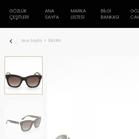
GÖZLÜK
ANA
MARKA
BILGI
GÖ
ÇEŞITLERI
SAYFA
LISTESI
BANKASI
CAM
Ana Sayfa
BAYAN