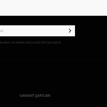
kudum ve elektronik posta almayı kabul
GARANTİ ŞARTLARI