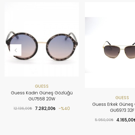
GUESS
Guess Kadın Güneş Gözlüğü
GUESS
GU7558 20W
Guess Erkek Güneş
12.136,00
7.282,00
%40
GU6973 32F
5.950,00
4.165,00