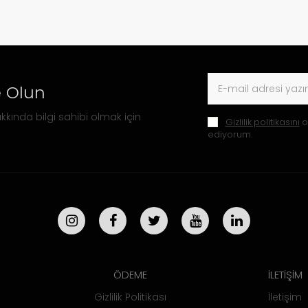
 Olun
kkında bilgi sahibi olmak için
Gizlilik politikasını
o
ediyorum.
ÖDEME
İLETİŞİM
Gizlilik Politikası
İletişim