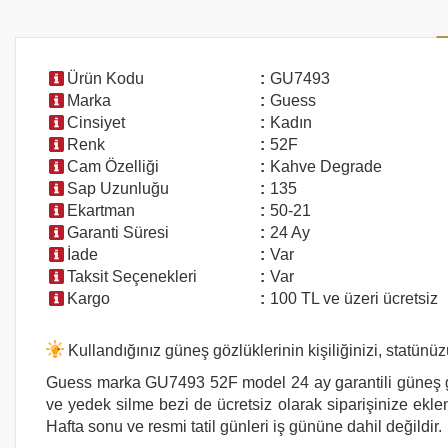
Ürün Kodu
:
GU7493
Marka
:
Guess
Cinsiyet
:
Kadın
Renk
:
52F
Cam Özelliği
:
Kahve Degrade
Sap Uzunluğu
:
135
Ekartman
:
50-21
Garanti Süresi
:
24 Ay
İade
:
Var
Taksit Seçenekleri
:
Var
Kargo
:
100 TL ve üzeri ücretsiz
Kullandığınız güneş gözlüklerinin kişiliğinizi, statünüz
Guess marka GU7493 52F
model 24 ay garantili güneş g
ve yedek silme bezi de ücretsiz olarak siparişinize eklen
Hafta sonu ve resmi tatil günleri iş gününe dahil değildir.