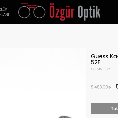
ZLÜK
LARI
Guess Ka
52F
GU7493 52F
8.483,00
Tük