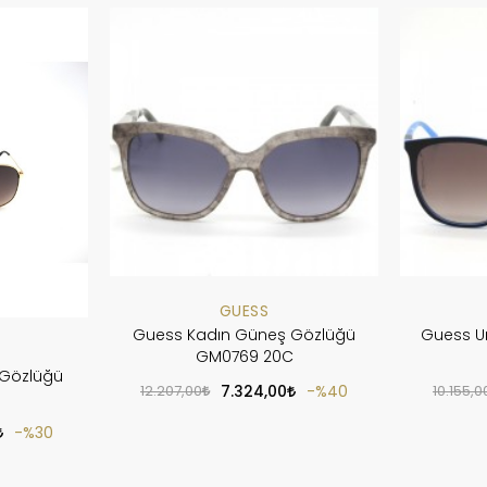
GUESS
Guess Kadın Güneş Gözlüğü
Guess U
GM0769 20C
 Gözlüğü
12.207,00
7.324,00
%40
10.155,0
%30