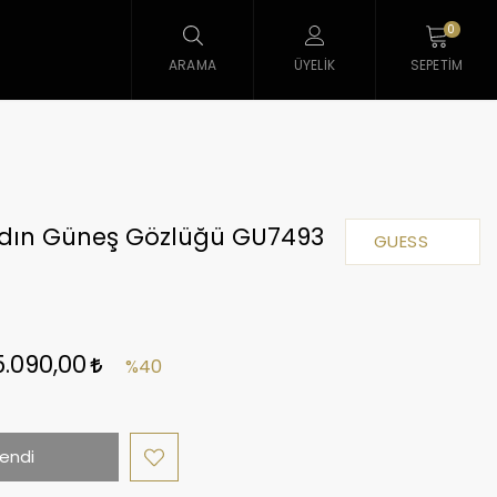
0
ARAMA
ÜYELIK
SEPETIM
dın Güneş Gözlüğü GU7493
GUESS
5.090,00
%40
endi