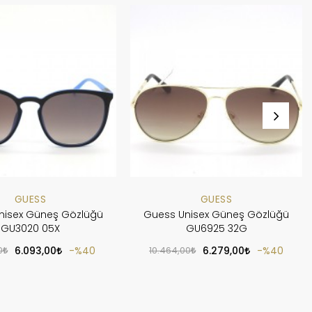
GUESS
GUESS
nisex Güneş Gözlüğü
Guess Unisex Güneş Gözlüğü
GU3020 05X
GU6925 32G
0
6.093,00
%40
10.464,00
6.279,00
%40