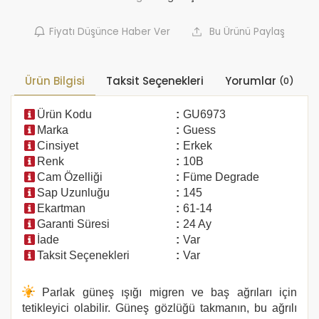
Fiyatı Düşünce Haber Ver
Bu Ürünü Paylaş
Ürün Bilgisi
Taksit Seçenekleri
Yorumlar
(0)
Ürün Kodu
:
GU6973
Marka
:
Guess
Cinsiyet
:
Erkek
Renk
:
10B
Cam Özelliği
:
Füme Degrade
Sap Uzunluğu
:
145
Ekartman
:
61-14
Garanti Süresi
:
24 Ay
İade
:
Var
Taksit Seçenekleri
:
Var
Parlak güneş ışığı migren ve baş ağrıları için
tetikleyici olabilir. Güneş gözlüğü takmanın, bu ağrılı