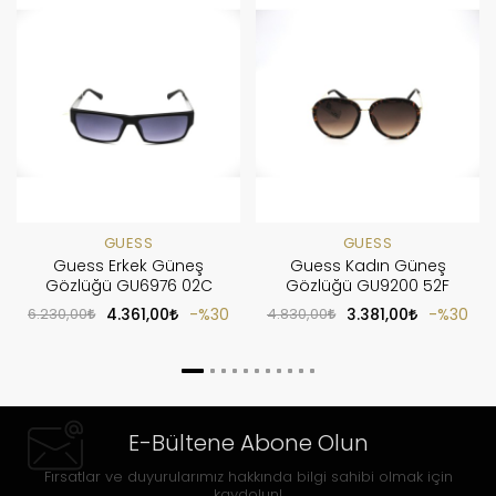
GUESS
GUESS
Guess Erkek Güneş
Guess Kadın Güneş
Gözlüğü GU6976 02C
Gözlüğü GU9200 52F
6.230,00
4.361,00
%30
4.830,00
3.381,00
%30
E-Bültene Abone Olun
Fırsatlar ve duyurularımız hakkında bilgi sahibi olmak için
kaydolun!