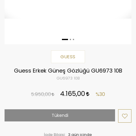
GUESS
Guess Erkek Güneş Gözlüğü GU6973 10B
GU6973 10B
4.165,00
5.950,00
%30
Tükendi
İade Bilgisi: