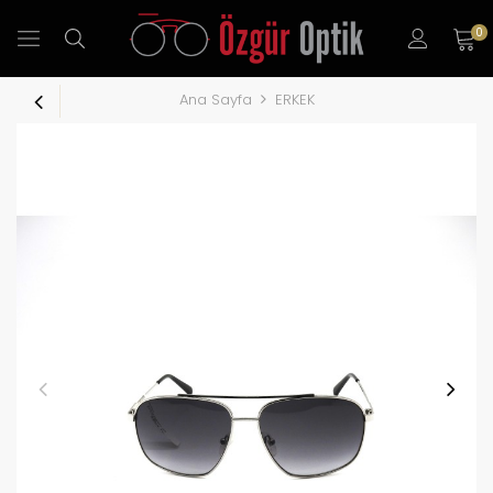
0
Ana Sayfa
ERKEK