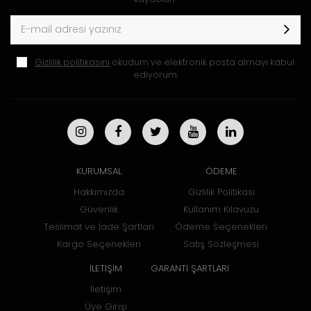
Gizlilik politikasını
okudum ve elektronik posta almayı kabul
ediyorum.
KURUMSAL
ÖDEME
Hakkımızda
Gizlilik Politikası
Güvenlik
Kullanım Kılavuzu
Teslimat ve İade Şartları
Ödeme Seçenekleri
Kargo Seçenekleri
Satış Sözleşmesi
İLETİŞİM
GARANTİ ŞARTLARI
İletişim
Üye Girişi