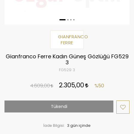
GIANFRANCO
FERRE
Gianfranco Ferre Kadın Güneş Gözlüğü FG529
3
FG529 3
2.305,00
4.609,00
%50
Tükendi
İade Bilgisi: