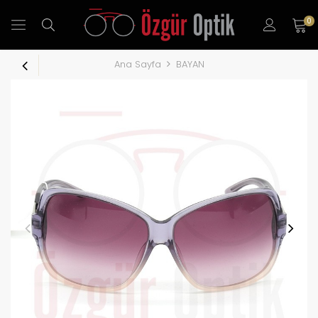
0
Ana Sayfa
BAYAN