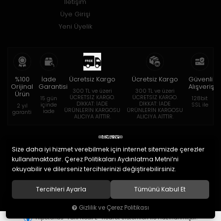
İletişim
Üye Girişi
Yeni Üyelik
%100
İade
Ücretsiz Kargo
Ücretsiz Kargo
Güvenli
Orijinal
Garantisi
Alışveriş
300 TL ve üzeri
300 TL ve üzeri
Ürün
ÜCRETSİZ KARGO.
ÜCRETSİZ KARGO.
15 gün
128bit
DİKKAT: İADE
DİKKAT: İADE
içinde
SSL ile
2 yıl
ÜRÜNLERİN KARGOSU
ÜRÜNLERİN KARGOSU
iade
garanti
ALICIYA AİTTİR.
ALICIYA AİTTİR.
Size daha iyi hizmet verebilmek için internet sitemizde çerezler
kullanılmaktadır. Çerez Politikaları Aydınlatma Metni’ni
okuyabilir ve dilerseniz tercihlerinizi değiştirebilirsiniz.
© 2020
Eymen Optik Lens Limited Şirketi
. Tüm hakları saklıdır.
Tercihleri Ayarla
Tümünü Kabul Et
Gizlilik ve Çerez Politikası
®
Hipotenüs
Yeni Nesil E-Ticaret Sistemleri ile Hazırlanmıştır.