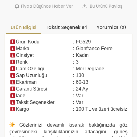
Fiyatı Düşünce Haber Ver
Bu Ürünü Paylaş
Ürün Bilgisi
Taksit Seçenekleri
Yorumlar
(0)
Ürün Kodu
:
FG529
Marka
:
Gianfranco Ferre
Cinsiyet
:
Kadın
Renk
:
3
Cam Özelliği
:
Mor Degrade
Sap Uzunluğu
:
130
Ekartman
:
60-13
Garanti Süresi
:
24 Ay
İade
:
Var
Taksit Seçenekleri
:
Var
Kargo
:
100 TL ve üzeri ücretsiz
Gözlerinizi devamlı kısarak baktığınızda göz
çevresindeki kırışıklıklarınızın artacağını, güneş