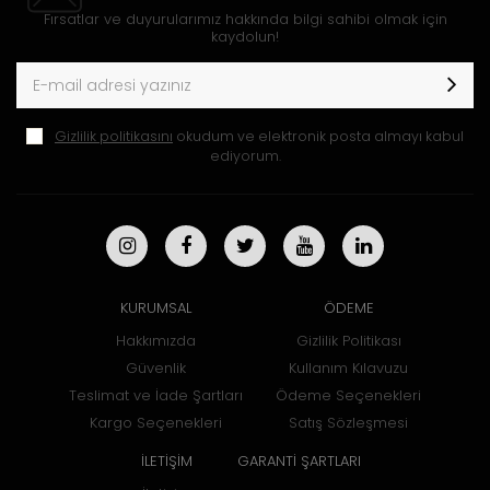
Fırsatlar ve duyurularımız hakkında bilgi sahibi olmak için
kaydolun!
Gizlilik politikasını
okudum ve elektronik posta almayı kabul
ediyorum.
KURUMSAL
ÖDEME
Hakkımızda
Gizlilik Politikası
Güvenlik
Kullanım Kılavuzu
Teslimat ve İade Şartları
Ödeme Seçenekleri
Kargo Seçenekleri
Satış Sözleşmesi
İLETİŞİM
GARANTİ ŞARTLARI