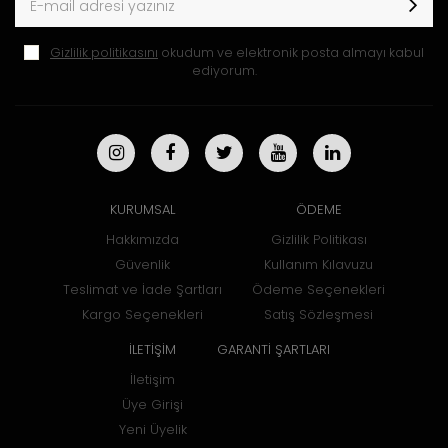
Gizlilik politikasını
okudum ve elektronik posta almayı kabul
ediyorum.
KURUMSAL
ÖDEME
Hakkımızda
Gizlilik Politikası
Güvenlik
Kullanım Kılavuzu
Teslimat ve İade Şartları
Ödeme Seçenekleri
Kargo Seçenekleri
Satış Sözleşmesi
İLETİŞİM
GARANTİ ŞARTLARI
İletişim
Üye Girişi
Yeni Üyelik