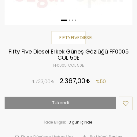
FIFTYFIVEDIESEL
Fifty Five Diesel Erkek Güneş Gözlüğü FF0005
COL 50E
FF0005 COL 50E
2.367,00
4.733,00
%50
Tükendi
İade Bilgisi: