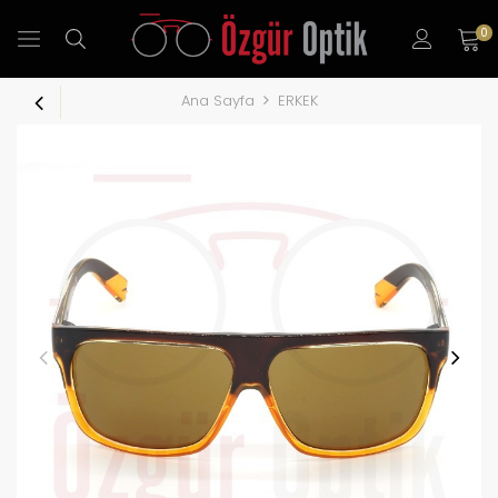
0
Ana Sayfa
ERKEK