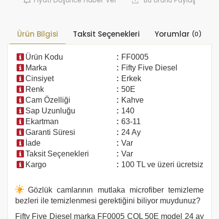
Fiyatı Düşünce Haber Ver
Bu Ürünü Paylaş
Ürün Bilgisi
Taksit Seçenekleri
Yorumlar
(0)
Ürün Kodu
:
FF0005
Marka
:
Fifty Five Diesel
Cinsiyet
:
Erkek
Renk
:
50E
Cam Özelliği
:
Kahve
Sap Uzunluğu
:
140
Ekartman
:
63-11
Garanti Süresi
:
24 Ay
İade
:
Var
Taksit Seçenekleri
:
Var
Kargo
:
100 TL ve üzeri ücretsiz
Gözlük camlarının mutlaka microfiber temizleme
bezleri ile temizlenmesi gerektiğini biliyor muydunuz?
Fifty Five Diesel
marka
FF0005
COL 50E
model 24 ay