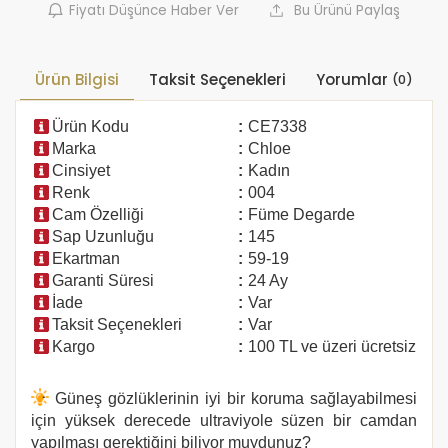
Fiyatı Düşünce Haber Ver
Bu Ürünü Paylaş
Ürün Bilgisi
Taksit Seçenekleri
Yorumlar
(0)
Ürün Kodu
:
CE7338
Marka
:
Chloe
Cinsiyet
:
Kadın
Renk
:
004
Cam Özelliği
:
Füme Degarde
Sap Uzunluğu
:
145
Ekartman
:
59-19
Garanti Süresi
:
24 Ay
İade
:
Var
Taksit Seçenekleri
:
Var
Kargo
:
100 TL ve üzeri ücretsiz
Güneş gözlüklerinin iyi bir koruma sağlayabilmesi
için yüksek derecede ultraviyole süzen bir camdan
yapılması gerektiğini biliyor muydunuz?