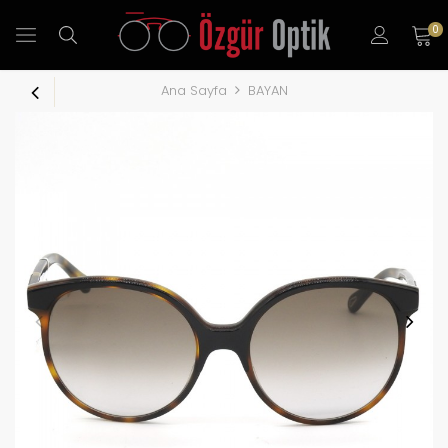
0
Ana Sayfa
BAYAN