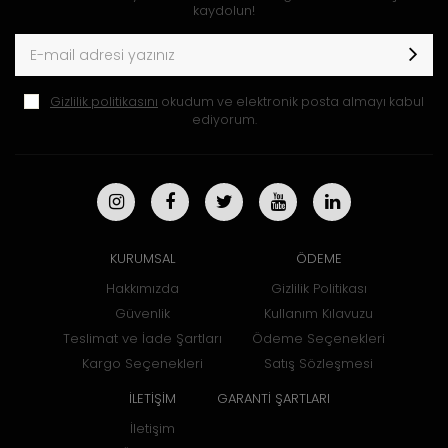
kaydolun!
Gizlilik politikasını
okudum ve elektronik posta almayı kabul
ediyorum.
KURUMSAL
ÖDEME
Hakkımızda
Gizlilik Politikası
Güvenlik
Kullanım Kılavuzu
Teslimat ve İade Şartları
Ödeme Seçenekleri
Kargo Seçenekleri
Satış Sözleşmesi
İLETİŞİM
GARANTİ ŞARTLARI
İletişim